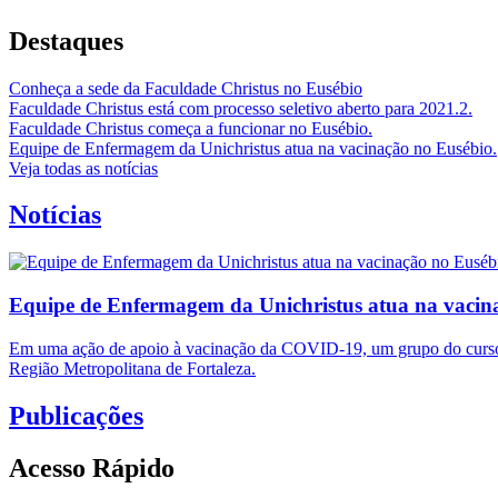
Destaques
Conheça a sede da Faculdade Christus no Eusébio
Faculdade Christus está com processo seletivo aberto para 2021.2.
Faculdade Christus começa a funcionar no Eusébio.
Equipe de Enfermagem da Unichristus atua na vacinação no Eusébio.
Veja todas as notícias
Notícias
Equipe de Enfermagem da Unichristus atua na vacin
Em uma ação de apoio à vacinação da COVID-19, um grupo do curso d
Região Metropolitana de Fortaleza.
Publicações
Acesso Rápido