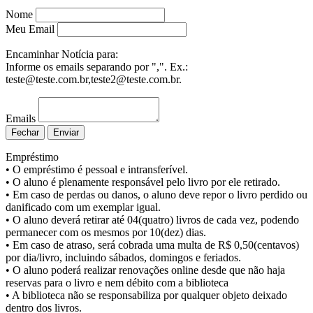
Nome
Meu Email
Encaminhar Notícia para:
Informe os emails separando por ",". Ex.:
teste@teste.com.br,teste2@teste.com.br.
Emails
Fechar
Enviar
Empréstimo
• O empréstimo é pessoal e intransferível.
• O aluno é plenamente responsável pelo livro por ele retirado.
• Em caso de perdas ou danos, o aluno deve repor o livro perdido ou
danificado com um exemplar igual.
• O aluno deverá retirar até 04(quatro) livros de cada vez, podendo
permanecer com os mesmos por 10(dez) dias.
• Em caso de atraso, será cobrada uma multa de R$ 0,50(centavos)
por dia/livro, incluindo sábados, domingos e feriados.
• O aluno poderá realizar renovações online desde que não haja
reservas para o livro e nem débito com a biblioteca
• A biblioteca não se responsabiliza por qualquer objeto deixado
dentro dos livros.