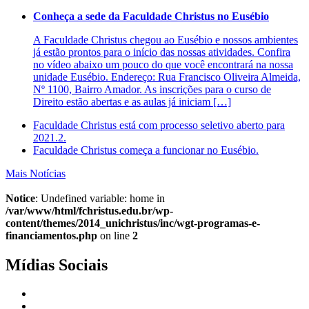
Conheça a sede da Faculdade Christus no Eusébio
A Faculdade Christus chegou ao Eusébio e nossos ambientes
já estão prontos para o início das nossas atividades. Confira
no vídeo abaixo um pouco do que você encontrará na nossa
unidade Eusébio. Endereço: Rua Francisco Oliveira Almeida,
Nº 1100, Bairro Amador. As inscrições para o curso de
Direito estão abertas e as aulas já iniciam […]
Faculdade Christus está com processo seletivo aberto para
2021.2.
Faculdade Christus começa a funcionar no Eusébio.
Mais Notícias
Notice
: Undefined variable: home in
/var/www/html/fchristus.edu.br/wp-
content/themes/2014_unichristus/inc/wgt-programas-e-
financiamentos.php
on line
2
Mídias Sociais