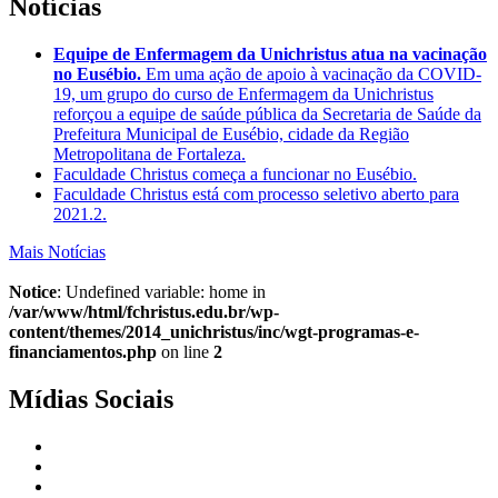
Notícias
Equipe de Enfermagem da Unichristus atua na vacinação
no Eusébio.
Em uma ação de apoio à vacinação da COVID-
19, um grupo do curso de Enfermagem da Unichristus
reforçou a equipe de saúde pública da Secretaria de Saúde da
Prefeitura Municipal de Eusébio, cidade da Região
Metropolitana de Fortaleza.
Faculdade Christus começa a funcionar no Eusébio.
Faculdade Christus está com processo seletivo aberto para
2021.2.
Mais Notícias
Notice
: Undefined variable: home in
/var/www/html/fchristus.edu.br/wp-
content/themes/2014_unichristus/inc/wgt-programas-e-
financiamentos.php
on line
2
Mídias Sociais